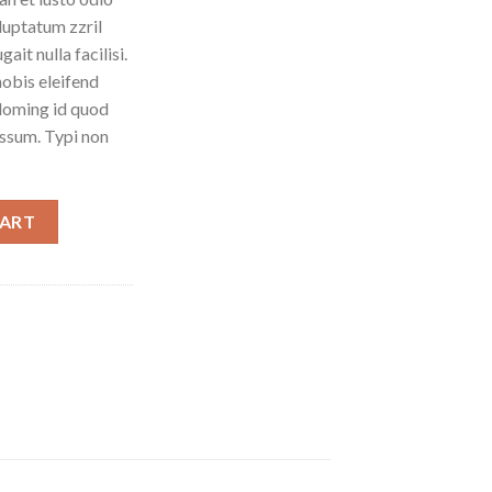
luptatum zzril
ait nulla facilisi.
obis eleifend
 doming id quod
ssum. Typi non
CART