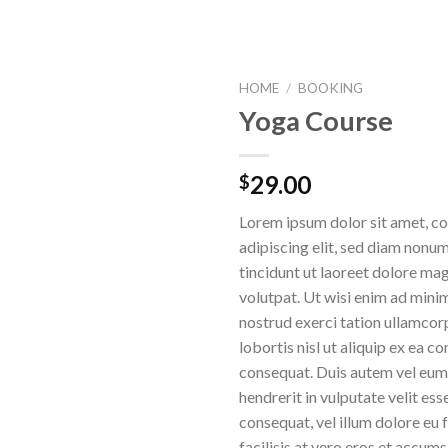
HOME
/
BOOKING
Yoga Course
29.00
$
Lorem ipsum dolor sit amet, c
adipiscing elit, sed diam non
tincidunt ut laoreet dolore ma
volutpat. Ut wisi enim ad mini
nostrud exerci tation ullamcor
lobortis nisl ut aliquip ex ea
consequat. Duis autem vel eum i
hendrerit in vulputate velit ess
consequat, vel illum dolore eu f
facilisis at vero eros et accums