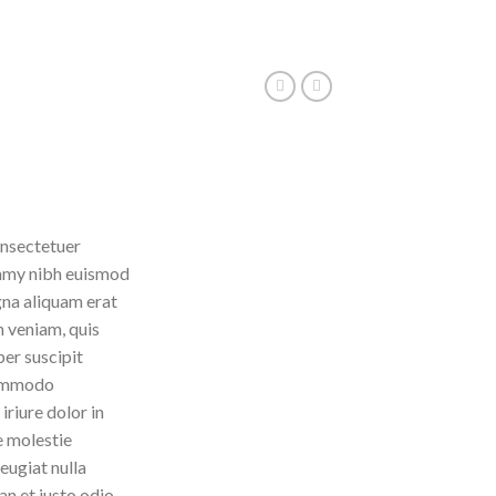
onsectetuer
ummy nibh euismod
gna aliquam erat
m veniam, quis
per suscipit
 commodo
riure dolor in
e molestie
eugiat nulla
an et iusto odio