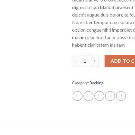
dignissim qui blandit praesent 
delenit augue duis dolore te feug
Nam liber tempor cum soluta n
option congue nihil imperdiet
mazim placerat facer possim a
habent claritatem insitam
Yoga Course quantity
ADD TO 
Category:
Booking