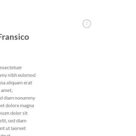
Fransico
onsectetuer
ummy nibh euismod
gna aliquam erat
 amet,
 sed diam nonummy
reet dolore magna
psum dolor sit
lit, sed diam
t ut laoreet
utpat.