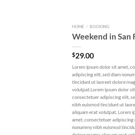
HOME
/
BOOKING
Weekend in San 
29.00
$
Lorem ipsum dolor sit amet, c
adipiscing elit, sed diam non
tincidunt ut laoreet dolore ma
volutpat.Lorem ipsum dolor sit
consectetuer adipiscing elit,
nibh euismod tincidunt ut lao
aliquam erat volutpat. Lorem i
amet, consectetuer adipiscing e
nonummy nibh euismod tincidun
dolore magna aliquam erat vol