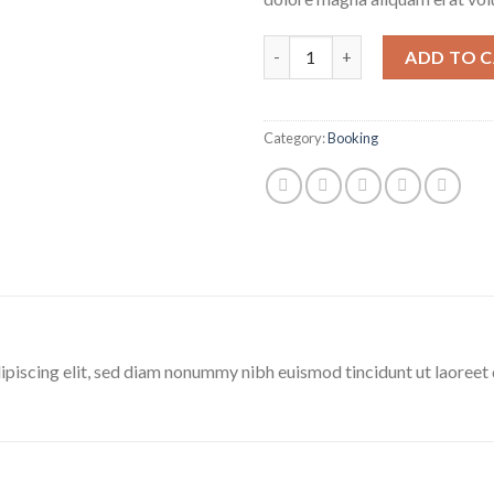
Weekend in San Fransico quan
ADD TO 
Category:
Booking
ipiscing elit, sed diam nonummy nibh euismod tincidunt ut laoreet