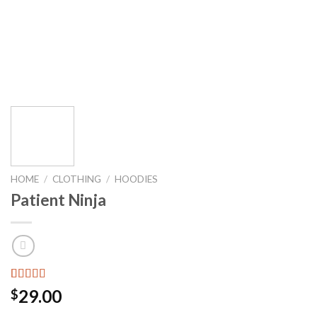
Skip
to
content
HOME
/
CLOTHING
/
HOODIES
Patient Ninja
Rated
3
4.67
29.00
$
out of 5
based on