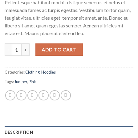
Pellentesque habitant morbi tristique senectus et netus et
customer
ratings
malesuada fames ac turpis egestas. Vestibulum tortor quam,
feugiat vitae, ultricies eget, tempor sit amet, ante. Donec eu
libero sit amet quam egestas semper. Aenean ultricies mi
vitae est. Mauris placerat eleifend leo.
Patient Ninja quantity
ADD TO CART
Categories:
Clothing
,
Hoodies
Tags:
Jumper
,
Pink
DESCRIPTION